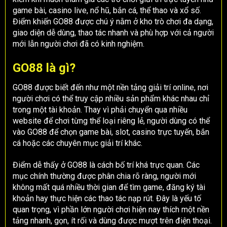
game bài, casino live, nổ hũ, bắn cá, thể thao và xổ số.
Điểm khiến GO88 được chú ý nằm ở kho trò chơi đa dạng,
giao diện dễ dùng, thao tác nhanh và phù hợp với cả người
mới lẫn người chơi đã có kinh nghiệm.
GO88 là gì?
GO88 được biết đến như một nền tảng giải trí online, nơi
người chơi có thể truy cập nhiều sản phẩm khác nhau chỉ
trong một tài khoản. Thay vì phải chuyển qua nhiều
website để chơi từng thể loại riêng lẻ, người dùng có thể
vào GO88 để chọn game bài, slot, casino trực tuyến, bắn
cá hoặc các chuyên mục giải trí khác.
Điểm dễ thấy ở GO88 là cách bố trí khá trực quan. Các
mục chính thường được phân chia rõ ràng, người mới
không mất quá nhiều thời gian để tìm game, đăng ký tài
khoản hay thực hiện các thao tác nạp rút. Đây là yếu tố
quan trọng, vì phần lớn người chơi hiện nay thích một nền
tảng nhanh, gọn, ít rối và dùng được mượt trên điện thoại.