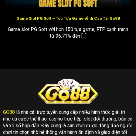
trò dễ tiếp cận như tiến lên, phỏm, mậu binh, ba cây, xì tố
hoặc các biến thể bài phổ biến khác.
Game Slot PG Soft – Top Tựa Game Đỉnh Cao Tại Go88
Ưu điểm của game bài là luật chơi không quá xa lạ. Người
Game slot PG Soft với hơn 150 tựa game, RTP cạnh tranh
mới chỉ cần vài ván là nắm được cách vận hành. Người
từ 96.71% đến [...]
chơi lâu năm lại có thể dùng kinh nghiệm, cách đọc bài và
chiến thuật vốn quen thuộc để tăng độ chủ động trong
mỗi ván.
Điểm làm game bài hấp dẫn không chỉ nằm ở thắng thua,
mà còn ở nhịp chơi. Có ván diễn ra rất nhanh, có ván cần
tính toán kỹ hơn. Chính sự thay đổi này khiến người chơi
không bị nhàm chán.
Casino live GO88
Casino live là lựa chọn dành cho người thích cảm giác
GO88
là nhà cái trực tuyến cung cấp nhiều hình thức giải trí
chân thật hơn. Thay vì chỉ nhìn màn hình mô phỏng, người
như cá cược thể thao, casino trực tiếp, slot đổi thưởng, bắn cá
chơi có thể theo dõi bàn cược với dealer trực tiếp, hình
và xổ số hấp dẫn. Đây cũng là sân chơi được đông đảo người
ảnh phát sóng rõ ràng và không khí giống sòng bài ngoài
chơi tin chọn nhờ hệ thống vận hành ổn định và giao diện tối
đời.