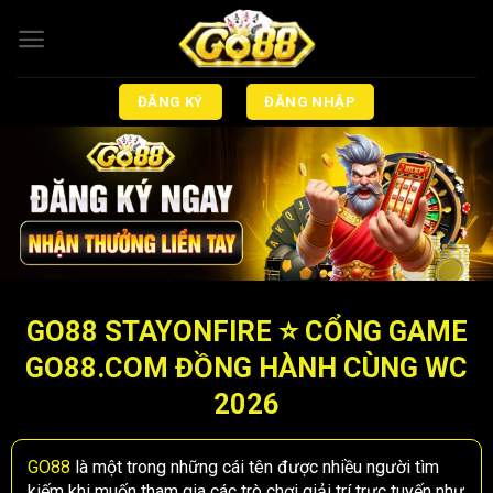
Bỏ
qua
nội
dung
ĐĂNG KÝ
ĐĂNG NHẬP
GO88 STAYONFIRE ⭐️ CỔNG GAME
GO88.COM ĐỒNG HÀNH CÙNG WC
2026
GO88
là một trong những cái tên được nhiều người tìm
kiếm khi muốn tham gia các trò chơi giải trí trực tuyến như